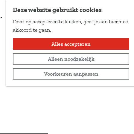
Voeg toe als favoriet
Bestel je tickets
Deze website gebruikt cookies
D
Door op accepteren te klikken, geef je aan hiermee
e
G
akkoord te gaan.
e
a
l
n
Alles accepteren
d
a
e
Alleen noodzakelijk
a
z
r
Voorkeuren aanpassen
e
d
p
e
a
h
g
o
i
m
n
e
a
p