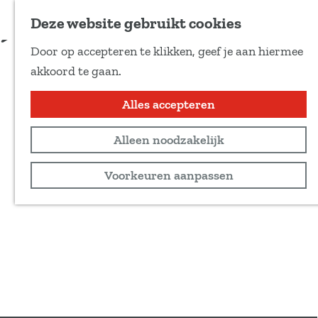
Voeg toe als favoriet
tickets via de website
Deze website gebruikt cookies
D
Door op accepteren te klikken, geef je aan hiermee
e
G
akkoord te gaan.
e
a
l
n
Alles accepteren
d
a
e
Alleen noodzakelijk
a
z
r
Voorkeuren aanpassen
e
d
p
e
a
h
g
o
i
m
n
e
a
p