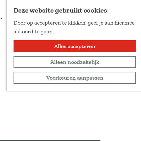
Voeg toe als favoriet
Deze website gebruikt cookies
Door op accepteren te klikken, geef je aan hiermee
G
akkoord te gaan.
a
n
Alles accepteren
a
Alleen noodzakelijk
a
r
Voorkeuren aanpassen
d
e
h
o
m
e
p