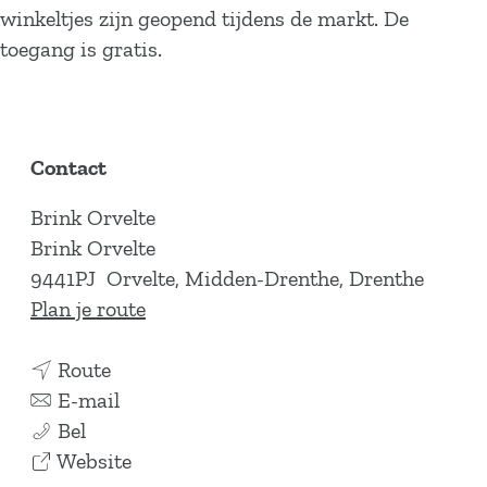
winkeltjes zijn geopend tijdens de markt. De
toegang is gratis.
Contact
Brink Orvelte
Brink Orvelte
9441PJ
Orvelte, Midden-Drenthe, Drenthe
n
Plan je route
a
n
a
Route
a
n
r
E-mail
Z
a
a
Z
Bel
o
r
a
v
o
Website