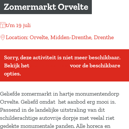
a
Zomermarkt Orvelte
g
e
t/m 19 juli
Location: Orvelte, Midden-Drenthe, Drenthe
Sorry, deze activiteit is niet meer beschikbaar.
Bekijk het
actuele aanbod
voor de beschikbare
opties.
Geliefde zomermarkt in hartje monumentendorp
Orvelte. Geliefd omdat het aanbod erg mooi is.
Passend in de landelijke uitstraling van dit
schilderachtige autovrije dorpje met veelal riet
gedekte monumentale panden. Alle horeca en