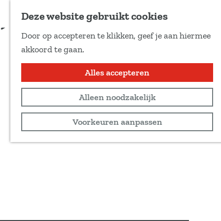
Voeg toe als favoriet
Bestel kaarten
Deze website gebruikt cookies
D
Door op accepteren te klikken, geef je aan hiermee
e
G
akkoord te gaan.
e
a
l
n
Alles accepteren
d
a
e
Alleen noodzakelijk
a
z
r
Voorkeuren aanpassen
e
d
p
e
a
h
g
o
i
m
n
e
a
p