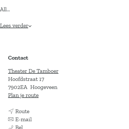
All…
Lees verder
Contact
Theater De Tamboer
Hoofdstraat 17
7902EA
Hoogeveen
n
Plan je route
a
n
a
Route
a
n
r
E-mail
C
a
a
C
Bel