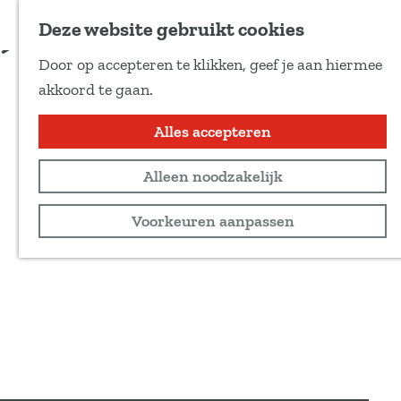
Voeg toe als favoriet
Deze website gebruikt cookies
D
Door op accepteren te klikken, geef je aan hiermee
e
G
akkoord te gaan.
e
a
l
n
Alles accepteren
d
a
e
Alleen noodzakelijk
a
z
r
Voorkeuren aanpassen
e
d
p
e
a
h
g
o
i
m
n
e
a
p