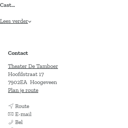
Cast…
Lees verder
Contact
Theater De Tamboer
Hoofdstraat 17
7902EA
Hoogeveen
n
Plan je route
a
n
a
Route
a
n
r
E-mail
D
a
a
D
Bel