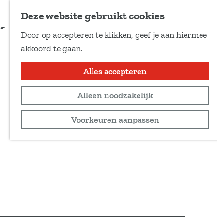
Voeg toe als favoriet
Bestel kaarten
Deze website gebruikt cookies
D
Door op accepteren te klikken, geef je aan hiermee
e
G
akkoord te gaan.
e
a
l
n
Alles accepteren
d
a
e
Alleen noodzakelijk
a
z
r
Voorkeuren aanpassen
e
d
p
e
a
h
g
o
i
m
n
e
a
p