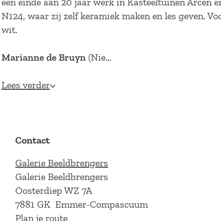
een einde aan 20 jaar werk in Kasteeltuinen Arcen e
N124, waar zij zelf keramiek maken en les geven. Voo
wit.
Marianne de Bruyn
(Nie…
Lees verder
Contact
Galerie Beeldbrengers
Galerie Beeldbrengers
Oosterdiep WZ 7A
7881 GK
Emmer-Compascuum
n
Plan je route