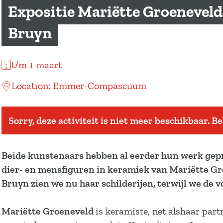
a
Expositie Mariëtte Groeneveld
g
Bruyn
e
t/m 1 maart
Location: Emmer-Compascuum
Sorry, deze activiteit is niet meer beschikbaar. B
Beide kunstenaars hebben al eerder hun werk gepre
dier- en mensfiguren in keramiek van Mariëtte Gr
Bruyn zien we nu haar schilderijen, terwijl we de
Mariëtte Groeneveld
is keramiste, net alshaar par