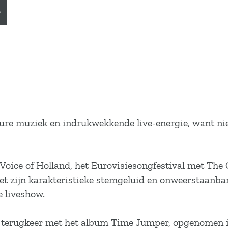
r
, pure muziek en indrukwekkende live-energie, want
Voice of Holland, het Eurovisiesongfestival met The C
et zijn karakteristieke stemgeluid en onweerstaanb
e liveshow.
terugkeer met het album Time Jumper, opgenomen in