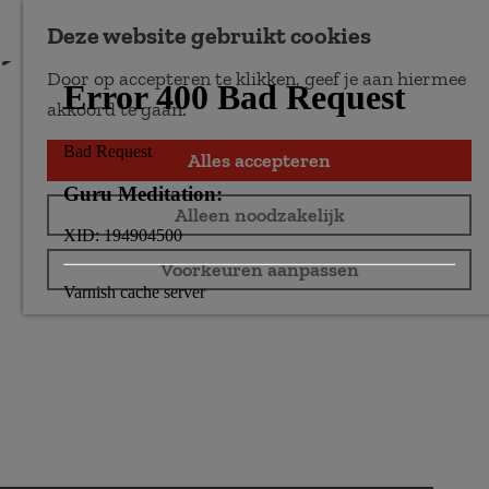
Voeg toe als favoriet
Bestel je tickets
Deze website gebruikt cookies
Door op accepteren te klikken, geef je aan hiermee
G
akkoord te gaan.
a
n
Alles accepteren
a
Alleen noodzakelijk
a
r
Voorkeuren aanpassen
d
e
h
o
m
e
p