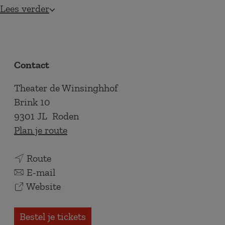
Lees verder
Contact
Theater de Winsinghhof
Brink 10
9301 JL
Roden
n
Plan je route
a
n
a
Route
a
n
r
E-mail
a
a
v
H
Website
r
a
a
e
H
r
n
t
Bestel je tickets