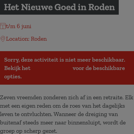
a
Het Nieuwe Goed in Roden
g
e
t/m 6 juni
Location: Roden
Sorry, deze activiteit is niet meer beschikbaar.
Bekijk het
actuele aanbod
voor de beschikbare
opties.
Zeven vreemden zonderen zich af in een retraite. Elk
met een eigen reden om de roes van het dagelijks
leven te ontvluchten. Wanneer de dreiging van
buitenaf steeds meer naar binnensluipt, wordt de
groep op scherp gezet.