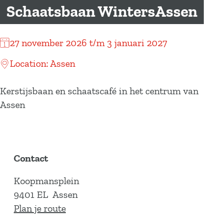
a
Schaatsbaan WintersAssen
g
e
27 november 2026 t/m 3 januari 2027
Location: Assen
Kerstijsbaan en schaatscafé in het centrum van
Assen
Contact
Koopmansplein
9401 EL
Assen
n
Plan je route