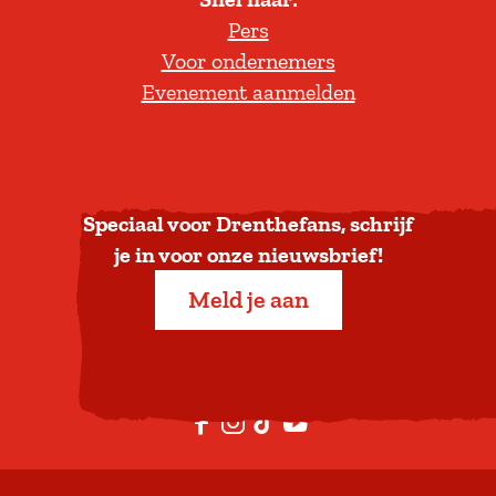
l
Pers
t
Voor ondernemers
e
Evenement aanmelden
r
u
g
n
a
Speciaal voor Drenthefans, schrijf
a
je in voor onze nieuwsbrief!
r
Meld je aan
b
o
v
e
F
I
T
Y
n
a
n
i
o