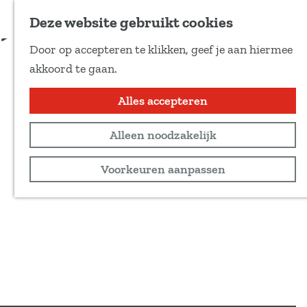
Voeg toe als favoriet
Deze website gebruikt cookies
D
Door op accepteren te klikken, geef je aan hiermee
e
G
akkoord te gaan.
e
a
l
n
Alles accepteren
d
a
e
Alleen noodzakelijk
a
z
r
Voorkeuren aanpassen
e
d
p
e
a
h
g
o
i
m
n
e
a
p