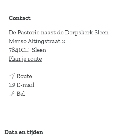
Contact
De Pastorie naast de Dorpskerk Sleen
Menso Altingstraat 2
7841CE
Sleen
n
Plan je route
a
n
a
Route
a
n
r
E-mail
T
a
a
T
Bel
w
r
a
w
e
T
r
e
e
w
T
e
d
e
w
d
Data en tijden
e
e
e
e