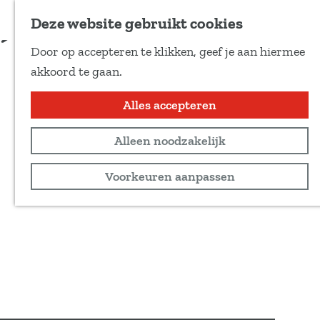
Voeg toe als favoriet
Tickets & info
Deze website gebruikt cookies
D
Door op accepteren te klikken, geef je aan hiermee
e
G
akkoord te gaan.
e
a
l
n
Alles accepteren
d
a
e
Alleen noodzakelijk
a
z
r
Voorkeuren aanpassen
e
d
p
e
a
h
g
o
i
m
n
e
a
p