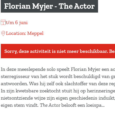
a
Florian Myjer - The Actor
g
e
t/m 6 juni
Location: Meppel
Sorry, deze activiteit is niet meer beschikbaar. B
In deze meeslepende solo speelt Florian Myjer een a
sterregisseur van het stuk wordt beschuldigd van gre
antwoorden. Was hij zelf ook slachtoffer van deze r
In zijn kwetsbare zoektocht stuit hij op herinnering
nietsontziende wijze zijn eigen geschiedenis induikt
eigen stem vindt.
The Actor
belooft een loeispa…