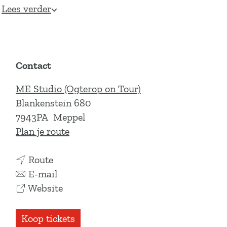
Lees verder
Contact
ME Studio (Ogterop on Tour)
Blankenstein 680
7943PA
Meppel
n
Plan je route
a
n
a
Route
a
n
r
E-mail
a
a
v
F
Website
r
a
a
l
F
r
n
o
Koop tickets