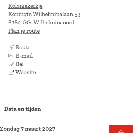
Koloniekerkje
Koningin Wilhelminalaan 53
8384 GG
Wilhelminaoord
n
Plan je route
a
n
a
Route
a
n
r
E-mail
A
a
a
A
Bel
n
r
a
v
n
Website
a
A
r
a
a
s
n
A
n
s
t
a
n
A
t
a
s
a
n
a
Data en tijden
s
t
s
a
s
i
a
t
s
i
Zondag 7 maart 2027
a
s
a
t
a