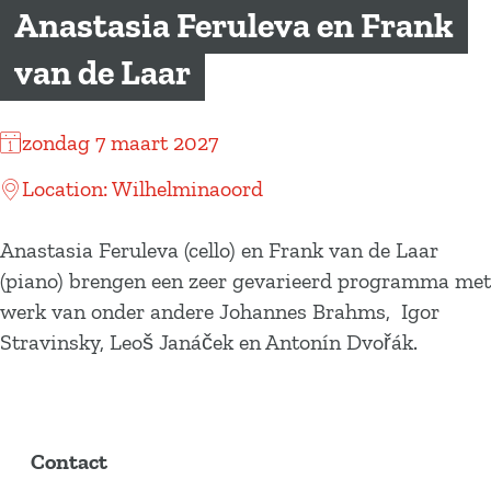
a
Anastasia Feruleva en Frank
g
van de Laar
e
zondag 7 maart 2027
Location: Wilhelminaoord
Anastasia Feruleva (cello) en Frank van de Laar
(piano) brengen een zeer gevarieerd programma met
werk van onder andere Johannes Brahms, Igor
Stravinsky, Leoš Janáček en Antonín Dvořák.
Contact