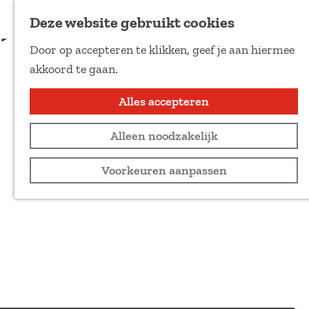
Voeg toe als favoriet
Deze website gebruikt cookies
D
Door op accepteren te klikken, geef je aan hiermee
e
G
akkoord te gaan.
e
a
l
n
Alles accepteren
d
a
e
Alleen noodzakelijk
a
z
r
Voorkeuren aanpassen
e
d
p
e
a
h
g
o
i
m
n
e
a
p