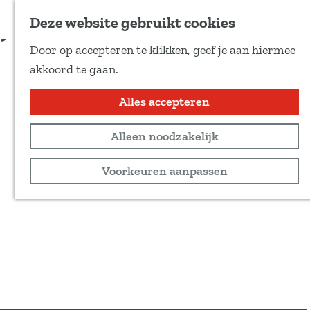
Voeg toe als favoriet
Tickets & info
Deze website gebruikt cookies
D
Door op accepteren te klikken, geef je aan hiermee
e
G
akkoord te gaan.
e
a
l
n
Alles accepteren
d
a
e
Alleen noodzakelijk
a
z
r
Voorkeuren aanpassen
e
d
p
e
a
h
g
o
i
m
n
e
a
p