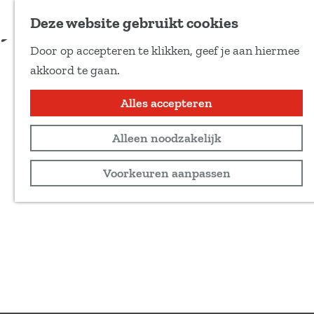
Voeg toe als favoriet
Deze website gebruikt cookies
Door op accepteren te klikken, geef je aan hiermee
G
akkoord te gaan.
a
n
Alles accepteren
a
Alleen noodzakelijk
a
r
Voorkeuren aanpassen
d
e
h
o
m
e
p