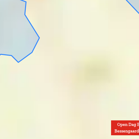
n
Open Dag 
Bessengaar