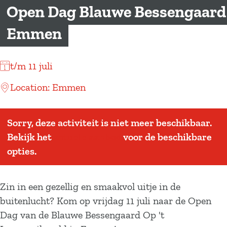
a
Open Dag Blauwe Bessengaard
g
Emmen
e
t/m 11 juli
Location: Emmen
Sorry, deze activiteit is niet meer beschikbaar.
Bekijk het
actuele aanbod
voor de beschikbare
opties.
Zin in een gezellig en smaakvol uitje in de
buitenlucht? Kom op vrijdag 11 juli naar de Open
Dag van de Blauwe Bessengaard Op 't