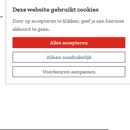
Voeg toe als favoriet
Aanmelden
Deze website gebruikt cookies
D
Door op accepteren te klikken, geef je aan hiermee
e
G
akkoord te gaan.
e
a
l
n
Alles accepteren
d
a
e
Alleen noodzakelijk
a
z
r
Voorkeuren aanpassen
e
d
p
e
a
h
g
o
i
m
n
e
a
p