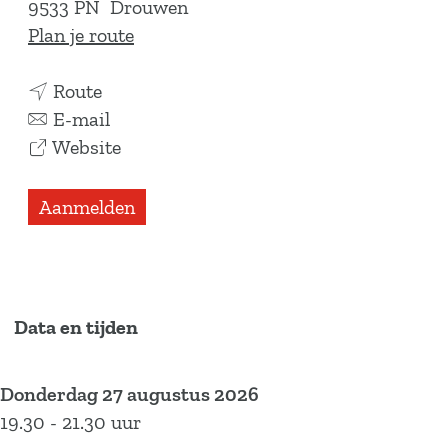
9533 PN
Drouwen
n
Plan je route
a
n
a
Route
a
n
r
E-mail
a
a
v
M
Website
r
a
a
e
M
r
n
d
Aanmelden
e
M
M
i
d
e
e
t
i
d
d
a
t
i
i
t
Data en tijden
a
t
t
i
t
a
a
e
Donderdag 27 augustus 2026
i
t
t
v
19.30 - 21.30 uur
e
i
i
e