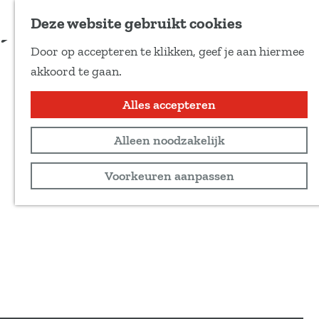
Voeg toe als favoriet
Schrijf je hier in
Deze website gebruikt cookies
Door op accepteren te klikken, geef je aan hiermee
G
akkoord te gaan.
a
n
Alles accepteren
a
Alleen noodzakelijk
a
r
Voorkeuren aanpassen
d
e
h
o
m
e
p