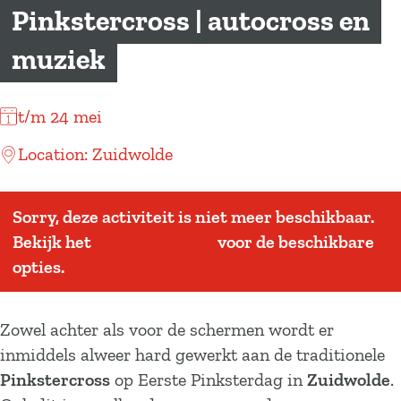
a
Pinkstercross | autocross en
g
muziek
e
t/m 24 mei
Location: Zuidwolde
Sorry, deze activiteit is niet meer beschikbaar.
Bekijk het
actuele aanbod
voor de beschikbare
opties.
Zowel achter als voor de schermen wordt er
inmiddels alweer hard gewerkt aan de traditionele
Pinkstercross
op Eerste Pinksterdag in
Zuidwolde
.