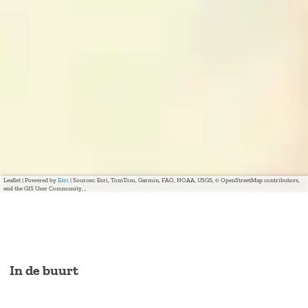
Leaflet
|
Powered by
Esri
| Sources: Esri, TomTom, Garmin, FAO, NOAA, USGS, © OpenStreetMap contributors,
and the GIS User Community, ,
In de buurt