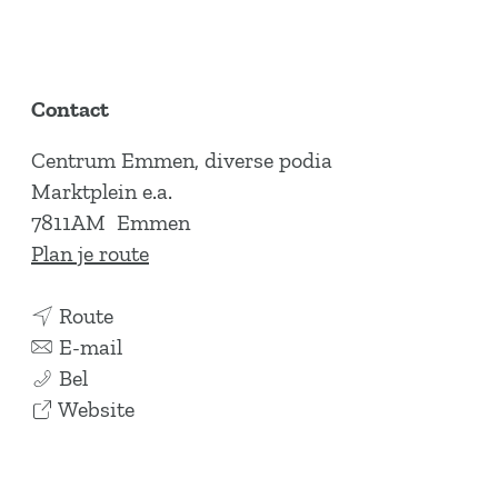
Contact
Centrum Emmen, diverse podia
Marktplein e.a.
7811AM
Emmen
n
Plan je route
a
n
a
Route
a
n
r
E-mail
K
a
a
K
Bel
o
r
a
v
o
Website
r
K
r
a
r
e
o
K
n
e