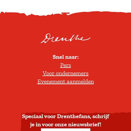
S
c
r
o
l
Snel naar:
l
Pers
t
Voor ondernemers
e
Evenement aanmelden
r
u
g
n
a
Speciaal voor Drenthefans, schrijf
a
je in voor onze nieuwsbrief!