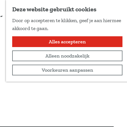
Voeg toe als favoriet
Koop tickets
Deze website gebruikt cookies
D
Door op accepteren te klikken, geef je aan hiermee
e
G
akkoord te gaan.
e
a
l
n
Alles accepteren
d
a
e
Alleen noodzakelijk
a
z
r
Voorkeuren aanpassen
e
d
p
e
a
h
g
o
i
m
n
e
a
p