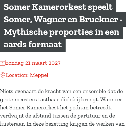
a
Somer Kamerorkest speelt
g
Somer, Wagner en Bruckner -
e
Mythische proporties in een
aards formaat
zondag 21 maart 2027
Location: Meppel
Niets evenaart de kracht van een ensemble dat de
grote meesters tastbaar dichtbij brengt. Wanneer
het Somer Kamerorkest het podium betreedt,
verdwijnt de afstand tussen de partituur en de
luisteraar. In deze bezetting krijgen de werken van