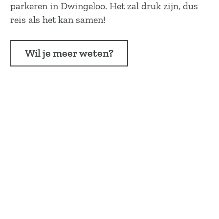
|
parkeren in Dwingeloo. Het zal druk zijn, dus
K
reis als het kan samen!
u
n
Wil je meer weten?
s
t
e
x
p
o
s
i
t
i
e
v