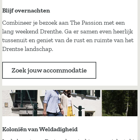
Blijf overnachten
B
Combineer je bezoek aan The Passion met een
l
lang weekend Drenthe. Ga er samen even heerlijk
i
tussenuit en geniet van de rust en ruimte van het
j
Drentse landschap.
f
o
Zoek jouw accommodatie
v
e
r
n
a
c
h
Koloniën van Weldadigheid
t