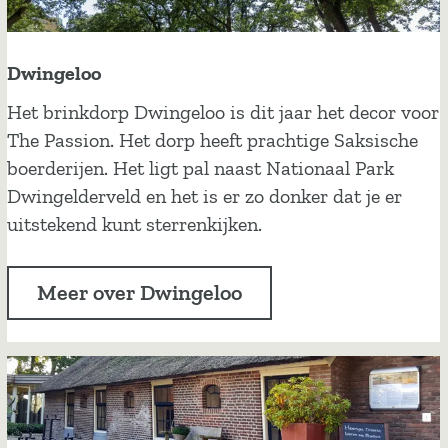
Dwingeloo
D
Het brinkdorp Dwingeloo is dit jaar het decor voor
w
The Passion. Het dorp heeft prachtige Saksische
i
boerderijen. Het ligt pal naast Nationaal Park
n
Dwingelderveld en het is er zo donker dat je er
g
uitstekend kunt sterrenkijken.
e
l
Meer over Dwingeloo
o
o