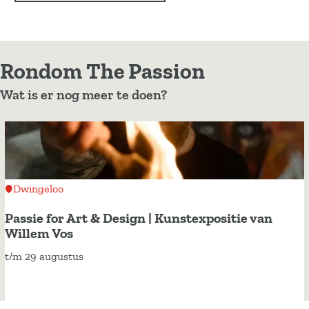
Rondom The Passion
Wat is er nog meer te doen?
Dwingeloo
Passie for Art & Design | Kunstexpositie van
Willem Vos
t/m 29 augustus
P
a
s