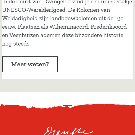
K
In de buurt van Dwingeloo vind je een uniek stukje
e
o
UNESCO-Werelderfgoed. De Koloniën van
n
l
Weldadigheid zijn landbouwkoloniën uit de 19e
o
eeuw. Plaatsen als Wiheminaoord, Frederiksoord
n
en Veenhuizen ademen deze bijzondere historie
i
nog steeds.
ë
n
Meer weten?
v
a
n
W
e
S
l
c
d
r
a
o