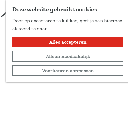
Deze website gebruikt cookies
Door op accepteren te klikken, geef je aan hiermee
G
akkoord te gaan.
a
n
Alles accepteren
a
Alleen noodzakelijk
a
r
Voorkeuren aanpassen
d
e
h
o
m
e
p