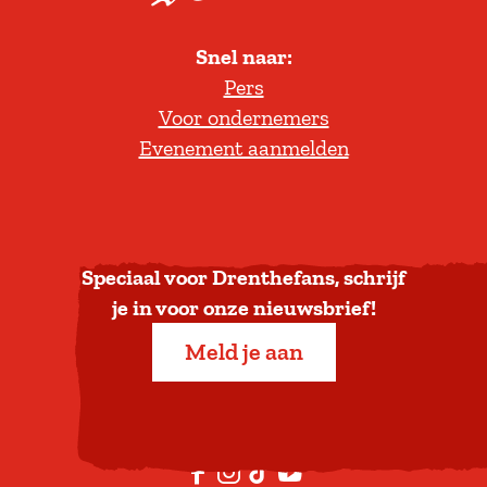
d
l
i
Snel naar:
l
g
Pers
t
h
Voor ondernemers
e
e
Evenement aanmelden
r
i
u
d
g
n
a
Speciaal voor Drenthefans, schrijf
a
je in voor onze nieuwsbrief!
r
Meld je aan
b
o
v
e
F
I
T
Y
n