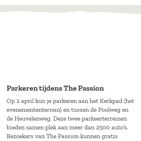
Voeg toe als favoriet
s
i
e
f
o
r
A
r
t
&
Parkeren tijdens The Passion
D
e
Op 2 april kun je parkeren aan het Kerkpad (het
s
evenemententerrein) en tussen de Poolweg en
i
de Heuvelenweg. Deze twee parkeerterreinen
g
bieden samen plek aan meer dan 2500 auto’s.
n
Bezoekers van The Passion kunnen gratis