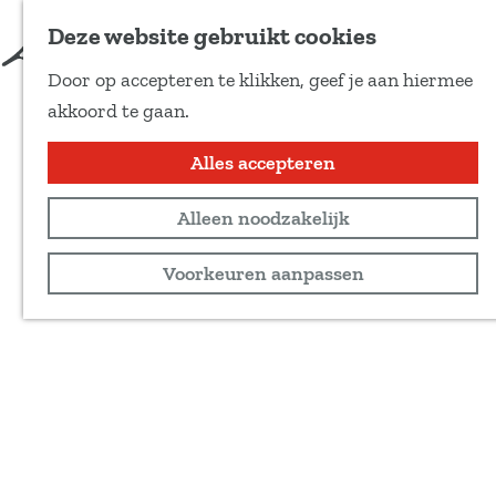
Deze website gebruikt cookies
Door op accepteren te klikken, geef je aan hiermee
G
akkoord te gaan.
a
n
Alles accepteren
a
Alleen noodzakelijk
a
r
Voorkeuren aanpassen
d
e
h
o
m
e
p