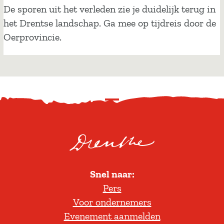
d
O
De sporen uit het verleden zie je duidelijk terug in
n
n
het Drentse landschap. Ga mee op tijdreis door de
e
t
Oerprovincie.
b
d
e
e
d
k
d
s
e
S
p
n
c
o
r
r
o
e
l
n
Snel naar:
l
u
Pers
t
i
Voor ondernemers
e
t
Evenement aanmelden
r
d