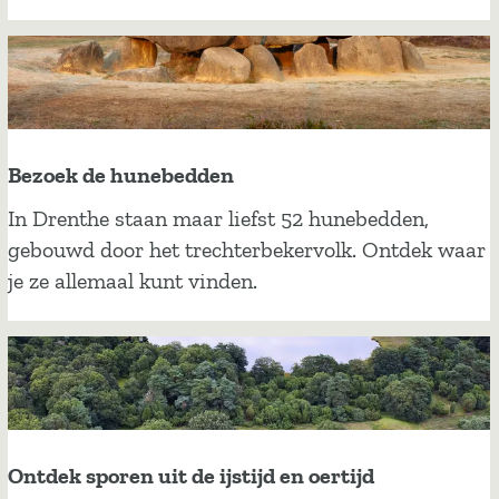
h
a
l
e
n
u
Bezoek de hunebedden
i
B
In Drenthe staan maar liefst 52 hunebedden,
t
e
gebouwd door het trechterbekervolk. Ontdek waar
d
z
je ze allemaal kunt vinden.
e
o
O
e
e
k
r
d
t
e
i
h
Ontdek sporen uit de ijstijd en oertijd
j
u