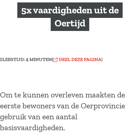
a
5x vaardigheden uit de
g
e
Oertijd
|
|
LEESTIJD: 4 MINUTEN
|
DEEL DEZE PAGINA
|
Om te kunnen overleven maakten de
eerste bewoners van de Oerprovincie
gebruik van een aantal
basisvaardigheden.