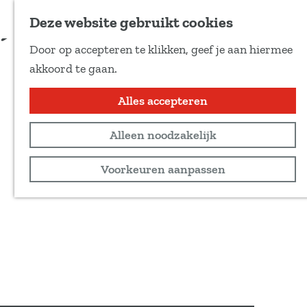
Voeg toe als favoriet
Reserveren
Deze website gebruikt cookies
D
Door op accepteren te klikken, geef je aan hiermee
e
G
akkoord te gaan.
e
a
l
n
Alles accepteren
d
a
e
Alleen noodzakelijk
a
z
r
Voorkeuren aanpassen
e
d
p
e
a
h
g
o
i
m
n
e
a
p