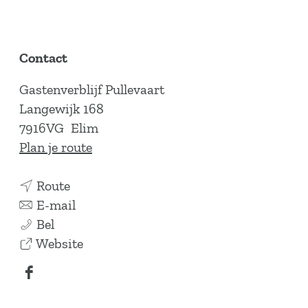
Contact
Gastenverblijf Pullevaart
Langewijk 168
7916VG
Elim
n
Plan je route
a
n
a
Route
a
n
r
E-mail
G
a
a
G
Bel
a
r
a
v
a
Website
s
G
r
a
s
F
t
a
G
n
t
a
e
s
a
G
e