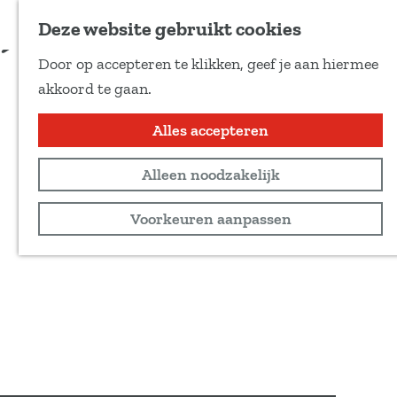
Voeg toe als favoriet
Deze website gebruikt cookies
D
Door op accepteren te klikken, geef je aan hiermee
e
G
akkoord te gaan.
e
a
l
n
Alles accepteren
d
a
e
Alleen noodzakelijk
a
z
r
Voorkeuren aanpassen
e
d
p
e
a
h
g
o
i
m
n
e
a
p