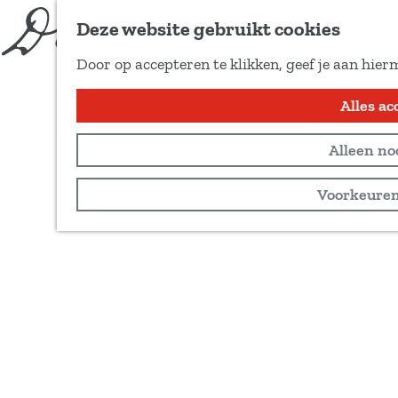
Deze website gebruikt cookies
Door op accepteren te klikken, geef je aan hier
G
Alles ac
a
n
Alleen no
a
a
Voorkeuren
r
d
e
h
o
m
e
p