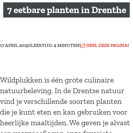
a
7 eetbare planten in Drenthe
g
e
17 APRIL 2019
|
|
LEESTIJD: 4 MINUTEN
|
DEEL DEZE PAGINA
|
Wildplukken is één grote culinaire
natuurbeleving. In de Drentse natuur
vind je verschillende soorten planten
die je kunt eten en kan gebruiken voor
heerlijke maaltijden. We geven je alvast