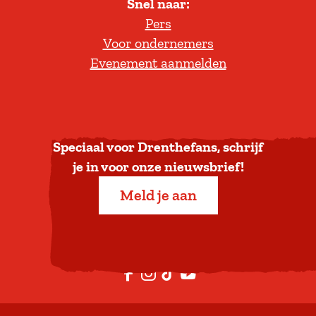
Snel naar:
l
Pers
t
Voor ondernemers
e
Evenement aanmelden
r
u
g
n
a
Speciaal voor Drenthefans, schrijf
a
je in voor onze nieuwsbrief!
r
Meld je aan
b
o
v
e
F
I
T
Y
n
a
n
i
o