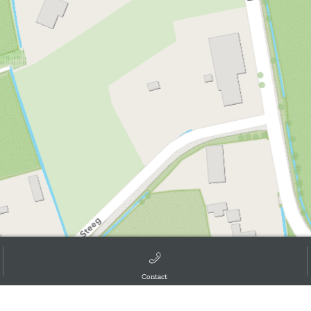
Contact
d the GIS User Community, ,