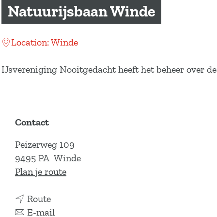
a
Natuurijsbaan Winde
g
e
Location: Winde
IJsvereniging Nooitgedacht heeft het beheer over de i
Contact
Peizerweg 109
9495 PA
Winde
n
Plan je route
a
n
a
Route
a
n
r
E-mail