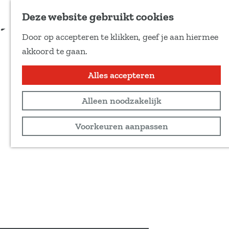
Voeg toe als favoriet
Deze website gebruikt cookies
D
Door op accepteren te klikken, geef je aan hiermee
e
G
akkoord te gaan.
e
a
l
n
Alles accepteren
d
a
e
Alleen noodzakelijk
a
z
r
Voorkeuren aanpassen
e
d
p
e
a
h
g
o
i
m
n
e
a
p