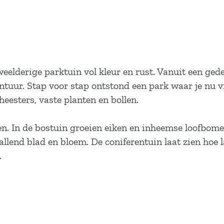
 weelderige parktuin vol kleur en rust. Vanuit een ge
ntuur. Stap voor stap ontstond een park waar je nu 
eesters, vaste planten en bollen.
ren. In de bostuin groeien eiken en inheemse loofbome
llend blad en bloem. De coniferentuin laat zien hoe 
.