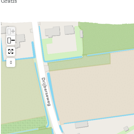
Gratis
+
−