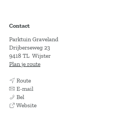
Contact
Parktuin Graveland
Drijberseweg 23
9418 TL
Wijster
n
Plan je route
a
n
a
Route
a
n
r
E-mail
P
a
a
P
Bel
a
r
a
v
a
Website
r
P
r
a
r
k
a
P
n
k
t
r
a
P
t