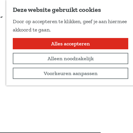
Voeg toe als favoriet
Deze website gebruikt cookies
D
Door op accepteren te klikken, geef je aan hiermee
e
G
akkoord te gaan.
e
a
l
n
Alles accepteren
d
a
e
Alleen noodzakelijk
a
z
r
Voorkeuren aanpassen
e
d
p
e
a
h
g
o
i
m
n
e
a
p