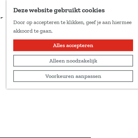
Voeg toe als favoriet
Meer informatie
Deze website gebruikt cookies
D
Door op accepteren te klikken, geef je aan hiermee
e
G
akkoord te gaan.
e
a
l
n
Alles accepteren
d
a
e
Alleen noodzakelijk
a
z
r
Voorkeuren aanpassen
e
d
p
e
a
h
g
o
i
m
n
e
a
p