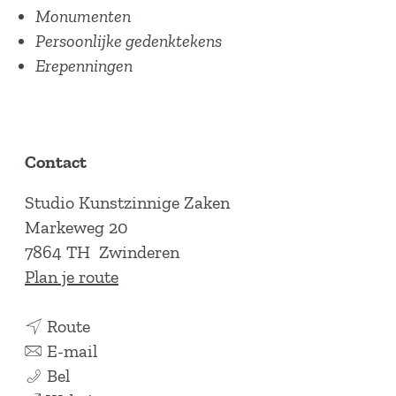
Monumenten
Persoonlijke gedenktekens
Erepenningen
Contact
Studio Kunstzinnige Zaken
Markeweg 20
7864 TH
Zwinderen
n
Plan je route
a
n
a
Route
a
n
r
E-mail
G
a
a
G
Bel