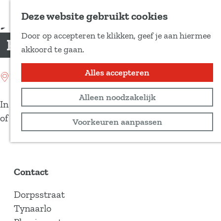
Voeg toe als favoriet
Deze website gebruikt cookies
D
Door op accepteren te klikken, geef je aan hiermee
e
Parkeergelegenheid Tynaarlo
G
akkoord te gaan.
e
a
l
n
Alles accepteren
Location: Tynaarlo
d
a
e
Alleen noodzakelijk
a
In Tynaarlo parkeer je makkelijk aan de Dorpsstraat
z
r
of op de Carpoolplaats Vries A28/ N386.
Voorkeuren aanpassen
e
d
p
e
a
h
g
o
Contact
i
m
n
Dorpsstraat
e
a
Tynaarlo
p