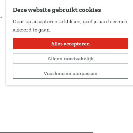
Voeg toe als favoriet
Deze website gebruikt cookies
D
Door op accepteren te klikken, geef je aan hiermee
e
G
akkoord te gaan.
e
a
l
n
Alles accepteren
d
a
e
Alleen noodzakelijk
a
z
r
Voorkeuren aanpassen
e
d
p
e
a
h
g
o
i
m
n
e
a
p