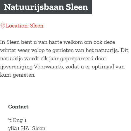
a
Natuurijsbaan Sleen
g
e
Location: Sleen
In Sleen bent u van harte welkom om ook deze
winter weer volop te genieten van het natuurijs. Dit
natuurijs wordt elk jaar geprepareerd door
ijsvereniging Voorwaarts, zodat u er optimaal van
kunt genieten.
Contact
't Eng 1
7841 HA
Sleen