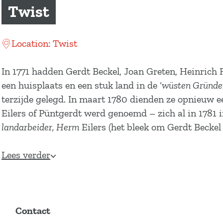
a
Twist
g
e
Location: Twist
In 1771 hadden Gerdt Beckel, Joan Greten, Heinrich 
een huisplaats en een stuk land in de ‘
wüsten Gründe
terzijde gelegd. In maart 1780 dienden ze opnieuw ee
Eilers of Püntgerdt werd genoemd – zich al in 1781 i
landarbeider, Herm
Eilers (het bleek om Gerdt Beckel 
Lees verder
Contact