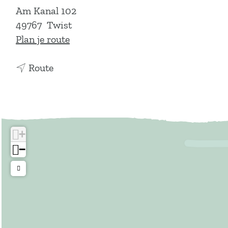
Am Kanal 102
49767
Twist
n
Plan je route
a
n
a
Route
a
r
a
T
r
w
T
i
+
w
s
−
i
t
s
t