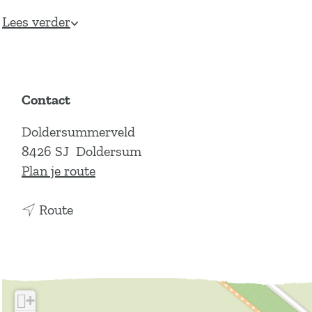
Lees verder
Contact
Doldersummerveld
8426 SJ
Doldersum
n
Plan je route
a
n
a
Route
a
r
a
M
r
o
M
n
+
o
u