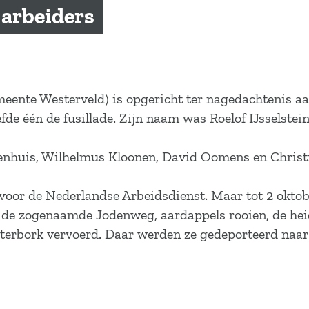
arbeiders
ente Westerveld) is opgericht ter nagedachtenis aa
eefde één de fusillade. Zijn naam was Roelof IJsselste
roenhuis, Wilhelmus Kloonen, David Oomens en Christ
oor de Nederlandse Arbeidsdienst. Maar tot 2 okto
 de zogenaamde Jodenweg, aardappels rooien, de he
esterbork vervoerd. Daar werden ze gedeporteerd naar