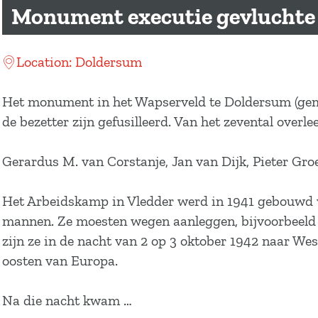
a
Monument executie gevluchte 
g
e
Location: Doldersum
Het monument in het Wapserveld te Doldersum (geme
de bezetter zijn gefusilleerd. Van het zevental overl
Gerardus M. van Corstanje, Jan van Dijk, Pieter G
Het Arbeidskamp in Vledder werd in 1941 gebouwd v
mannen. Ze moesten wegen aanleggen, bijvoorbeeld
zijn ze in de nacht van 2 op 3 oktober 1942 naar W
oosten van Europa.
Na die nacht kwam …