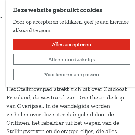
Voeg toe als favoriet
Download route
Deze website gebruikt cookies
D
Door op accepteren te klikken, geef je aan hiermee
e
Stellingenpad
G
akkoord te gaan.
e
a
l
n
Alles accepteren
Wandeltocht
d
a
e
260 km
Alleen noodzakelijk
a
z
r
Bekijk routekaart
Voorkeuren aanpassen
e
d
p
e
Het Stellingenpad strekt zich uit over Zuidoost
a
h
Friesland, de westrand van Drenthe en de kop
g
o
van Overijssel. In de wandelgids worden
i
m
verhalen over deze streek ingeleid door de
n
e
Griffioen, het fabeldier uit het wapen van de
a
p
Stellingwerven en de etappe-elfjes, die alles