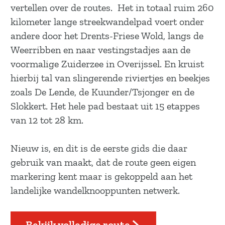
a
vertellen over de routes. Het in totaal ruim 260
g
kilometer lange streekwandelpad voert onder
e
andere door het Drents-Friese Wold, langs de
Weerribben en naar vestingstadjes aan de
voormalige Zuiderzee in Overijssel. En kruist
hierbij tal van slingerende riviertjes en beekjes
zoals De Lende, de Kuunder/Tsjonger en de
Slokkert. Het hele pad bestaat uit 15 etappes
van 12 tot 28 km.
Nieuw is, en dit is de eerste gids die daar
gebruik van maakt, dat de route geen eigen
markering kent maar is gekoppeld aan het
landelijke wandelknooppunten netwerk.
Bekijk volledige route