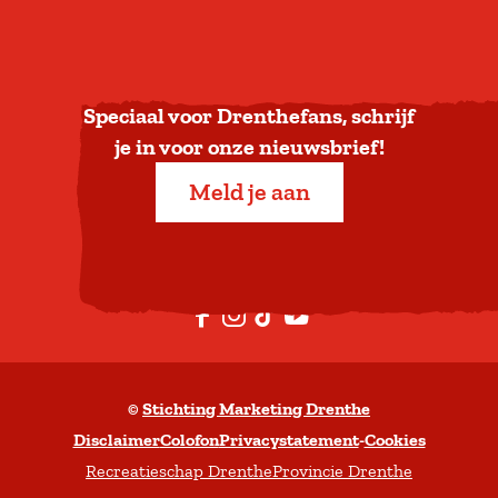
u
g
n
a
Speciaal voor Drenthefans, schrijf
a
je in voor onze nieuwsbrief!
r
Meld je aan
b
o
v
e
F
I
T
Y
n
a
n
i
o
c
s
k
u
©
Stichting Marketing Drenthe
e
t
T
t
Disclaimer
Colofon
Privacystatement
-
Cookies
b
a
o
u
Recreatieschap Drenthe
Provincie Drenthe
o
g
k
b