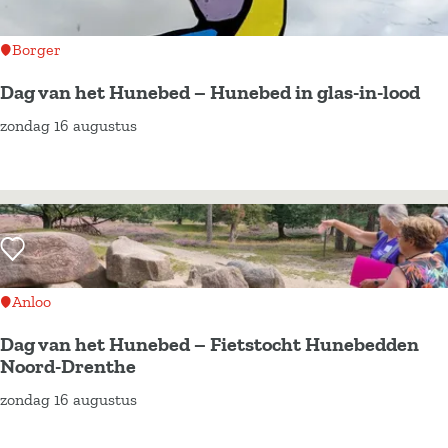
n
u
i
Borger
n
Dag van het Hunebed – Hunebed in glas-in-lood
e
zondag 16 augustus
n
D
C
a
a
g
r
v
r
a
Voeg toe als favoriet
o
n
u
h
Anloo
s
e
Dag van het Hunebed – Fietstocht Hunebedden
e
t
Noord-Drenthe
l
H
zondag 16 augustus
D
D
u
a
r
n