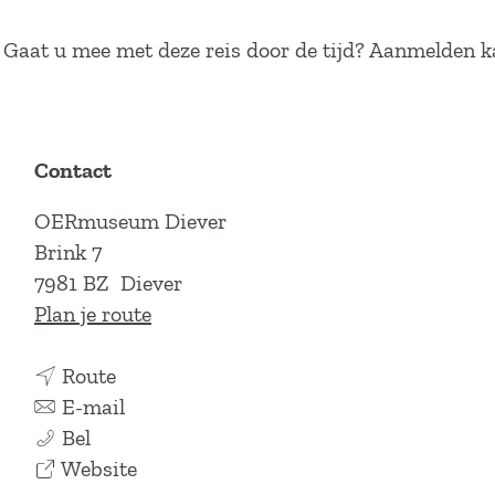
Gaat u mee met deze reis door de tijd? Aanmelden 
Contact
OERmuseum Diever
Brink 7
7981 BZ
Diever
n
Plan je route
a
n
a
Route
a
n
r
E-mail
O
a
a
O
Bel
E
r
a
v
E
Website