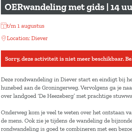
a
OERwandeling met gids | 14 u
g
e
t/m 1 augustus
Location: Diever
Sorry, deze activiteit is niet meer beschikbaar. B
Deze rondwandeling in Diever start en eindigt bij h
hunebed aan de Groningerweg. Vervolgens ga je naar 
over landgoed ‘De Heezeberg’ met prachtige stuwwal
Onderweg kom je veel te weten over het ontstaan va
de mens. Ook zie je tijdens de wandeling de bijzonde
rondwandeling is goed te combineren met een bez