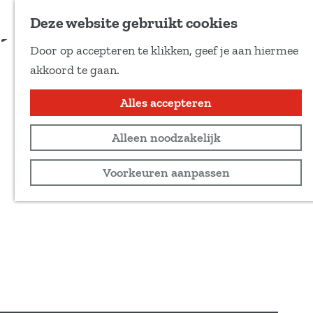
Voeg toe als favoriet
Deze website gebruikt cookies
Door op accepteren te klikken, geef je aan hiermee
G
akkoord te gaan.
a
n
Alles accepteren
a
Alleen noodzakelijk
a
r
Voorkeuren aanpassen
d
e
h
o
m
e
p