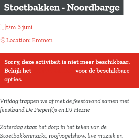
a
Stoetbakken - Noordbarge
g
e
t/m 6 juni
Location: Emmen
Sorry, deze activiteit is niet meer beschikbaar.
Bekijk het
actuele aanbod
voor de beschikbare
opties.
Vrijdag trappen we af met de feestavond samen met
feestband De Pieper(t)s en DJ Herrie
Zaterdag staat het dorp in het teken van de
Stoetbakkenmarkt, roofvogelshow, live muziek en