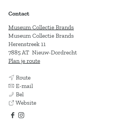
Contact
Museum Collectie Brands
Museum Collectie Brands
Herenstreek 11
7885 AT
Nieuw-Dordrecht
n
Plan je route
a
n
a
Route
a
n
r
E-mail
I
a
a
I
Bel
n
r
a
v
n
Website
d
I
r
a
d
F
I
u
n
I
n
u
a
n
s
d
n
I
s