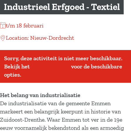
a
Industrieel Erfgoed - Textiel
g
e
t/m 18 februari
Location: Nieuw-Dordrecht
Sorry, deze activiteit is niet meer beschikbaar.
Bekijk het
actuele aanbod
voor de beschikbare
opties.
Het belang van industrialisatie
De industrialisatie van de gemeente Emmen
markeert een belangrijk keerpunt in historie van
Zuidoost-Drenthe. Waar Emmen tot ver in de 19e
eeuw voornamelijk bekendstond als een armoedig