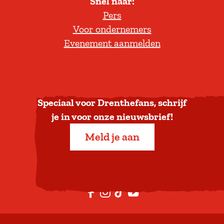
Snel naar:
l
Pers
t
Voor ondernemers
e
Evenement aanmelden
r
u
g
n
a
Speciaal voor Drenthefans, schrijf
a
je in voor onze nieuwsbrief!
r
Meld je aan
b
o
v
e
F
I
T
Y
n
a
n
i
o