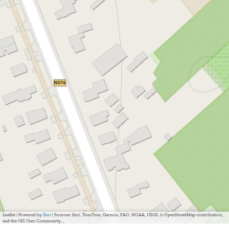
Leaflet
|
Powered by
Esri
| Sources: Esri, TomTom, Garmin, FAO, NOAA, USGS, © OpenStreetMap contributors,
and the GIS User Community, ,