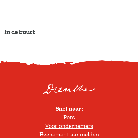
In de buurt
S
c
r
o
l
Snel naar:
l
Pers
t
Voor ondernemers
e
Evenement aanmelden
r