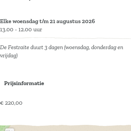
e
i
a
r
e
t
i
a
e
t
i
Elke woensdag t/m 21 augustus 2026
e
t
13.00 - 12.00 uur
e
De Festraite duurt 3 dagen (woensdag, donderdag en
vrijdag)
Prijsinformatie
€ 220,00