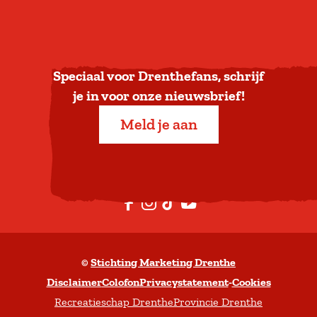
u
g
n
a
Speciaal voor Drenthefans, schrijf
a
je in voor onze nieuwsbrief!
r
Meld je aan
b
o
v
e
F
I
T
Y
n
a
n
i
o
c
s
k
u
©
Stichting Marketing Drenthe
e
t
T
t
Disclaimer
Colofon
Privacystatement
-
Cookies
b
a
o
u
Recreatieschap Drenthe
Provincie Drenthe
o
g
k
b