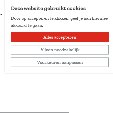
Voeg toe als favoriet
tickets via de website
Deze website gebruikt cookies
D
Door op accepteren te klikken, geef je aan hiermee
e
G
akkoord te gaan.
e
a
l
n
Alles accepteren
d
a
e
Alleen noodzakelijk
a
z
r
Voorkeuren aanpassen
e
d
p
e
a
h
g
o
i
m
n
e
a
p