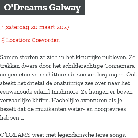
a
O'Dreams Galway
g
e
zaterdag 20 maart 2027
Location: Coevorden
Samen storten ze zich in het kleurrijke publeven. Ze
trekken dwars door het schilderachtige Connemara
en genieten van schitterende zonsondergangen. Ook
steekt het drietal de onstuimige zee over naar het
eeuwenoude eiland Inishmore. Ze hangen er boven
vervaarlijke kliffen. Hachelijke avonturen als je
beseft dat de muzikanten water- en hoogtevrees
hebben …
O’DREAMS weet met legendarische Ierse songs,