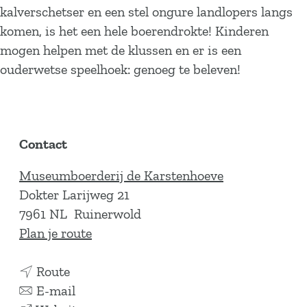
kalverschetser en een stel ongure landlopers langs
komen, is het een hele boerendrokte! Kinderen
mogen helpen met de klussen en er is een
ouderwetse speelhoek: genoeg te beleven!
Contact
Museumboerderij de Karstenhoeve
Dokter Larijweg 21
7961 NL
Ruinerwold
n
Plan je route
a
n
a
Route
a
n
r
E-mail