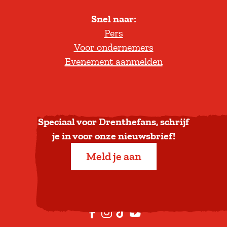
l
Snel naar:
l
Pers
t
Voor ondernemers
e
Evenement aanmelden
r
u
g
n
a
Speciaal voor Drenthefans, schrijf
a
je in voor onze nieuwsbrief!
r
Meld je aan
b
o
v
e
F
I
T
Y
n