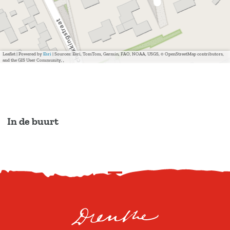
Leaflet
|
Powered by
Esri
| Sources: Esri, TomTom, Garmin, FAO, NOAA, USGS, © OpenStreetMap contributors,
and the GIS User Community, ,
In de buurt
S
c
r
o