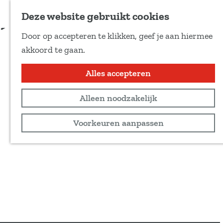
Voeg toe als favoriet
Deze website gebruikt cookies
Door op accepteren te klikken, geef je aan hiermee
G
akkoord te gaan.
a
n
Alles accepteren
a
Alleen noodzakelijk
a
r
Voorkeuren aanpassen
d
e
h
o
m
e
p