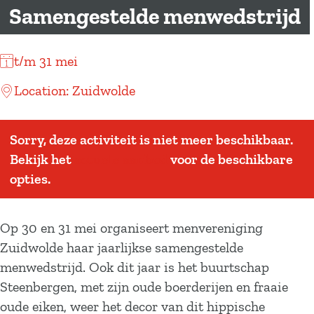
a
Samengestelde menwedstrijd
g
e
t/m 31 mei
Location: Zuidwolde
Sorry, deze activiteit is niet meer beschikbaar.
Bekijk het
actuele aanbod
voor de beschikbare
opties.
Op 30 en 31 mei organiseert menvereniging
Zuidwolde haar jaarlijkse samengestelde
menwedstrijd. Ook dit jaar is het buurtschap
Steenbergen, met zijn oude boerderijen en fraaie
oude eiken, weer het decor van dit hippische