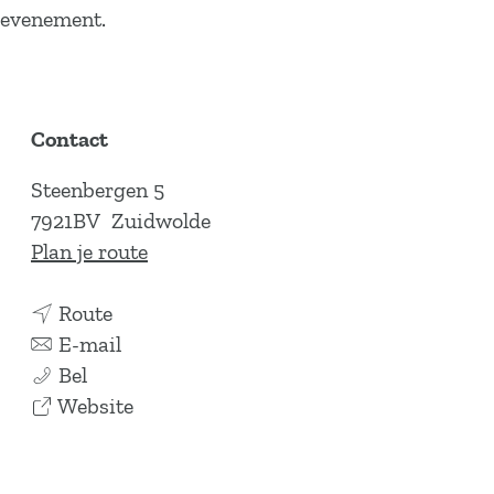
evenement.
Contact
Steenbergen 5
7921BV
Zuidwolde
n
Plan je route
a
n
a
Route
a
n
r
E-mail
S
a
a
S
Bel
a
r
a
v
a
Website
m
S
r
a
m
e
a
S
n
e