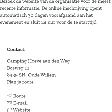
Bezoek de website van de organisatie voor de meest
recente informatie. De online inschrijving opent
automatisch 30 dagen voorafgaand aan het
evenement en sluit 24 uur voor de 1e starttijd.
Contact
Camping Hoeve aan den Weg
Bosweg 12
8439 SN
Oude Willem
n
Plan je route
a
n
a
Route
a
n
r
E-mail
a
a
v
H
Website