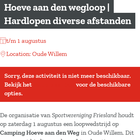
a
Hoeve aan den wegloop |
g
Hardlopen diverse afstanden
e
t/m 1 augustus
Location: Oude Willem
Sorry, deze activiteit is niet meer beschikbaar.
Bekijk het
actuele aanbod
voor de beschikbare
opties.
De organisatie van
Sportvereniging Friesland
houdt
op zaterdag 1 augustus een loopwedstrijd op
Camping Hoeve aan den Weg
in Oude Willem. Dit