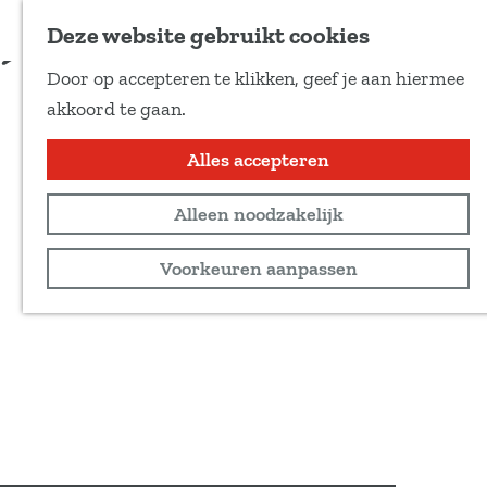
Voeg toe als favoriet
Schrijf je hier in
Deze website gebruikt cookies
Door op accepteren te klikken, geef je aan hiermee
G
akkoord te gaan.
a
n
Alles accepteren
a
Alleen noodzakelijk
a
r
Voorkeuren aanpassen
d
e
h
o
m
e
p