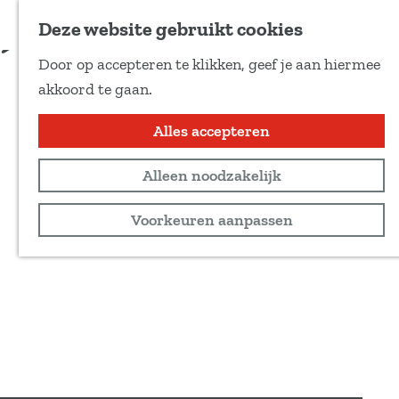
Voeg toe als favoriet
Deze website gebruikt cookies
Door op accepteren te klikken, geef je aan hiermee
G
akkoord te gaan.
a
n
Alles accepteren
a
Alleen noodzakelijk
a
r
Voorkeuren aanpassen
d
e
h
o
m
e
p