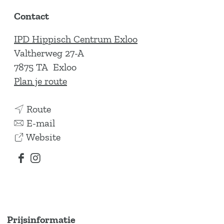
Contact
IPD Hippisch Centrum Exloo
Valtherweg 27-A
7875 TA
Exloo
n
Plan je route
a
n
a
Route
a
n
r
E-mail
a
a
v
S
Website
r
a
a
p
F
I
S
r
n
r
a
n
p
S
S
i
c
s
r
p
p
n
e
t
i
r
r
g
Prijsinformatie
b
a
n
i
i
w