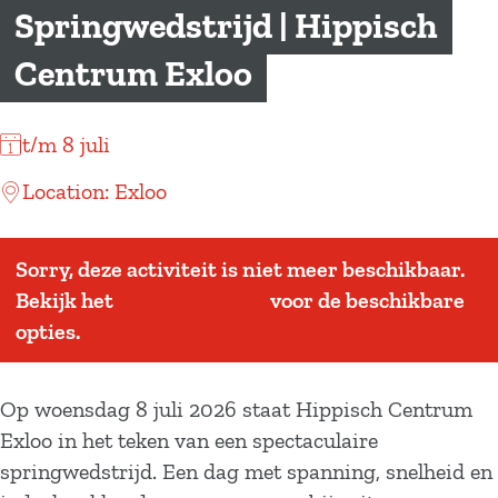
a
Springwedstrijd | Hippisch
g
Centrum Exloo
e
t/m 8 juli
Location: Exloo
Sorry, deze activiteit is niet meer beschikbaar.
Bekijk het
actuele aanbod
voor de beschikbare
opties.
Op woensdag 8 juli 2026 staat Hippisch Centrum
Exloo in het teken van een spectaculaire
springwedstrijd. Een dag met spanning, snelheid en