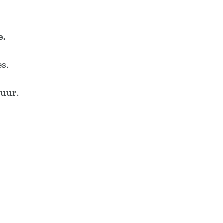
e.
s.
 uur
.