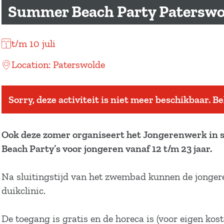
a
Summer Beach Party Paterswo
g
e
t/m 10 juli
Location: Paterswolde
Sorry, deze activiteit is niet meer beschikbaar. B
Ook deze zomer organiseert het Jongerenwerk in
Beach Party’s voor jongeren vanaf 12 t/m 23 jaar.
Na sluitingstijd van het zwembad kunnen de jongeren
duikclinic.
De toegang is gratis en de horeca is (voor eigen kos