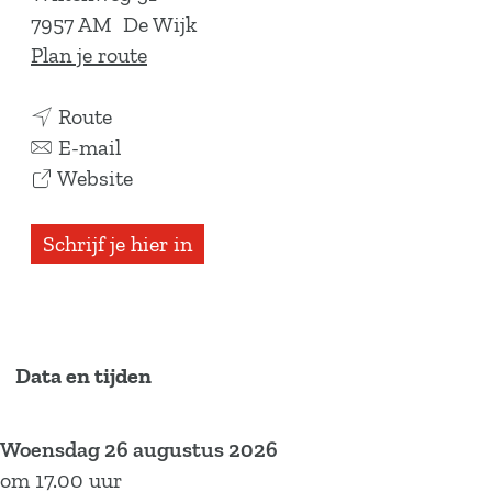
7957 AM
De Wijk
n
Plan je route
a
n
a
Route
a
n
r
E-mail
a
a
v
M
Website
r
a
a
T
M
r
n
B
Schrijf je hier in
T
M
M
S
B
T
T
t
S
B
B
r
t
S
S
e
Data en tijden
r
t
t
e
e
r
r
t
Woensdag 26 augustus 2026
e
e
e
r
om 17.00 uur
t
e
e
a