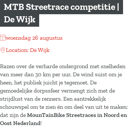
a
MTB Streetrace competitie |
g
De Wijk
e
woensdag 26 augustus
Location: De Wijk
Razen over de verharde ondergrond met snelheden
van meer dan 30 km per uur. De wind suist om je
heen, het publiek juicht je tegemoet. De
gemoedelijke dorpssfeer vermengt zich met de
strijdlust van de renners. Een aantrekkelijk
schouwspel om te zien én om deel van uit te maken:
dat zijn de
MounTainBike Streetraces in Noord en
Oost Nederland
!