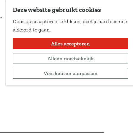
Voeg toe als favoriet
Praktische info en aanmelden
Deze website gebruikt cookies
D
Door op accepteren te klikken, geef je aan hiermee
e
G
akkoord te gaan.
e
a
l
n
Alles accepteren
d
a
e
Alleen noodzakelijk
a
z
r
Voorkeuren aanpassen
e
d
p
e
a
h
g
o
i
m
n
e
a
p