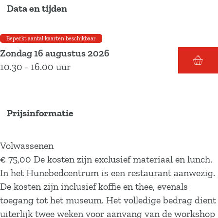
Data en tijden
o
r
H
e
h
n
H
k
a
u
t
e
h
u
H
m
n
H
t
e
n
Beperkt aantal kaarten beschikbaar
u
H
e
u
H
t
e
Zondag 16 augustus 2026
n
u
b
n
u
H
b
10.30 - 16.00 uur
e
n
e
e
n
u
e
b
e
d
b
e
n
d
e
b
–
e
b
e
–
Prijsinformatie
d
e
W
d
e
b
W
c
d
o
–
d
e
o
e
c
r
W
–
d
r
Volwassenen
n
e
k
o
W
–
k
€ 75,00 De kosten zijn exclusief materiaal en lunch.
t
n
s
r
o
W
s
In het Hunebedcentrum is een restaurant aanwezig.
r
t
h
k
r
o
h
De kosten zijn inclusief koffie en thee, evenals
u
r
o
s
k
r
o
toegang tot het museum. Het volledige bedrag dient
m
u
p
h
s
k
p
uiterlijk twee weken voor aanvang van de workshop