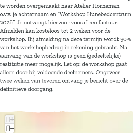
B
m
B
o
h
s
B
te worden overgemaakt naar Atelier Horneman,
o
B
o
p
o
h
o
o.v.v. je achternaam en “Workshop Hunebedcentrum
r
o
t
B
p
o
t
2026”. Je ontvangt hiervoor vooraf een factuur.
g
r
a
o
B
p
a
Afmelden kan kosteloos tot 2 weken voor de
e
g
n
t
o
B
n
workshop. Bij afmelding na deze termijn wordt 50%
r
e
i
a
t
o
i
van het workshopbedrag in rekening gebracht. Na
r
s
n
a
t
s
aanvang van de workshop is geen (gedeeltelijke)
c
i
n
a
c
restitutie meer mogelijk. Let op: de workshop gaat
h
s
i
n
h
alleen door bij voldoende deelnemers. Ongeveer
T
c
s
i
T
twee weken van tevoren ontvang je bericht over de
e
h
c
s
e
definitieve doorgang.
k
T
h
c
k
e
e
T
h
e
n
k
e
T
n
+
e
e
k
e
e
−
n
n
e
k
n