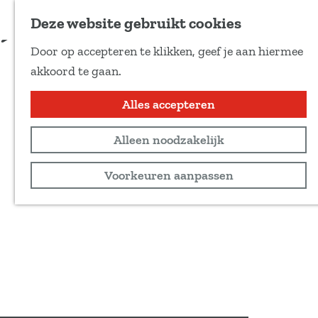
Voeg toe als favoriet
Meer informatie
Deze website gebruikt cookies
D
Door op accepteren te klikken, geef je aan hiermee
e
G
akkoord te gaan.
e
a
l
n
Alles accepteren
d
a
e
Alleen noodzakelijk
a
z
r
Voorkeuren aanpassen
e
d
p
e
a
h
g
o
i
m
n
e
a
p