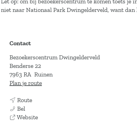
Let op: om bij bezoekerscentrum te komen toets je 
niet naar Nationaal Park Dwingelderveld, want dan k
Contact
Bezoekerscentrum Dwingelderveld
Benderse 22
7963 RA
Ruinen
n
Plan je route
a
n
a
Route
D
a
r
Bel
e
a
v
D
Website
m
r
a
e
o
D
n
m